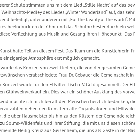
serer Schule stimmten uns mit dem Lied „Stille Nacht“ auf das bev
n Weihnachts-Medley des Liedes „Winter Wonderland“ auf, das sehr
end beteiligt, unter anderem mit „For the beauty of the world“. 
res beeindruckten der Chor und das Schulorchester durch ein we
e diese Verflechtung aus Musik und Gesang ihren Höhepunkt. Das
Kunst hatte Teil an diesem Fest. Das Team um die Kunstlehrerin Fr
e einzigartige Atmosphäre erst möglich gemacht.
wurde das Konzert von zwei Liedern, die von der gesamten Geme
tswünschen verabschiedete Frau Dr. Gebauer die Gemeinschaft in
Konzert wurde für den Eltviller Tisch e.V. Geld gesammelt. Der El
en Glühweinverkauf ein. Dies war ein schöner Ausklang des vorw
end möchte ich mich bei all den Menschen herzlich bedanken, di
erzu zählen neben den Künstlern alle Organisatoren und Mitwirke
 die über Hausmeister bis hin zu den Küstern der Gemeinde reiche
d zu Solms-Wildenfels und ihrer Stiftung, die mit uns diesen schön
meinde Heilig Kreuz aus Geisenheim, die uns als Gäste in der Ba