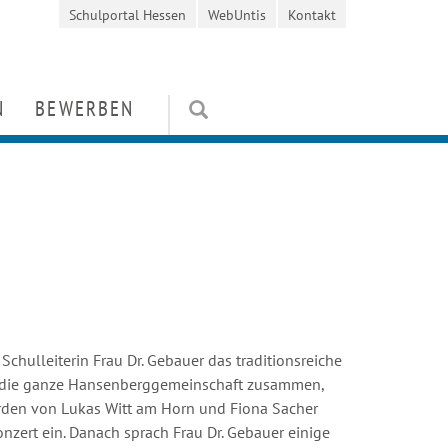
Schulportal Hessen
WebUntis
Kontakt
N
BEWERBEN
en
Kosten / Stipendien
orientierung
rung
Schülerbewerbung
ten und Wettbewerbe
it
Mitarbeiterbewerbung
e
FAQ
niverein)
 Schulleiterin Frau Dr. Gebauer das traditionsreiche
m die ganze Hansenberggemeinschaft zusammen,
rden von Lukas Witt am Horn und Fiona Sacher
onzert ein. Danach sprach Frau Dr. Gebauer einige