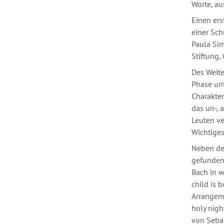
Worte, au
Einen ers
einer Sch
Paula Sim
Stiftung,
Des Weite
Phase unt
Charakte
das un-, 
Leuten ve
Wichtiges
Neben dem
gefunden 
Bach in w
child is 
Arrangeme
holy nig
von Sebas