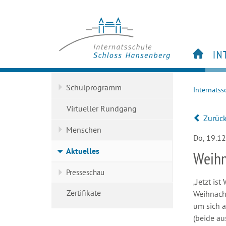
IN
S
Schulprogramm
Internatss
Vi
M
Virtueller Rundgang
Zurüc
Ak
Menschen
Ze
Do, 19.1
Aktuelles
Weihn
Presseschau
„Jetzt is
Zertifikate
Weihnach
um sich 
(beide au