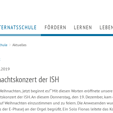
TERNATSSCHULE
HOME
FÖRDERN
LERNEN
LEBE
chulprogramm
Partner
Unterricht
Wohn
chule
Aktuelles
rtueller Rundgang
Engagement für den Hansenberg
Berufs- und Studien
Ernäh
enschen
Förderverein
Arbeitsgemeinschaf
Freize
k
tuelles
Kooperationsuniversitäten
Servicegruppen
Räum
rtifikate
Alumni (Ehemaligenstiftung & Alum
MINT
2.2019
achtskonzert der ISH
t Weihnachten, jetzt beginnt es!“ Mit diesen Worten eröffnete unsere
tskonzert der ISH. An diesem Donnerstag, den 19. Dezember, ka
auf Weihnachten einzustimmen und zu feiern. Die Anwesenden wu
s der E-Phase) an der Orgel begrüßt. Ein Solo Fionas leitete das K