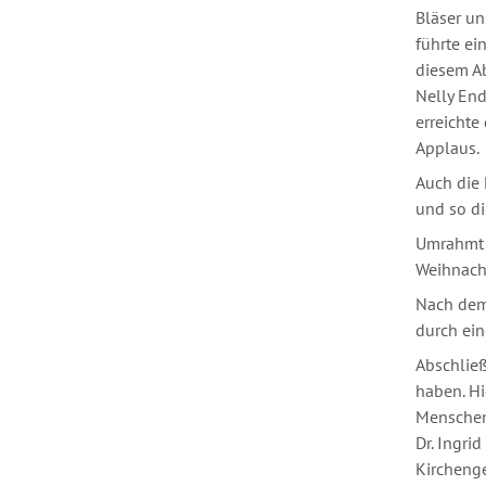
Bläser un
führte ei
diesem Ab
Nelly End
erreicht
Applaus.
Auch die 
und so di
Umrahmt 
Weihnach
Nach dem 
durch ein
Abschließ
haben. Hi
Menschen,
Dr. Ingri
Kirchenge