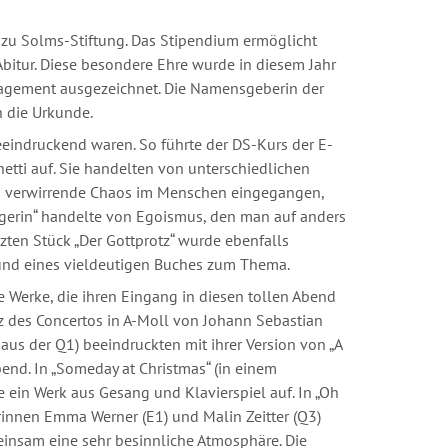
d zu Solms-Stiftung. Das Stipendium ermöglicht
bitur. Diese besondere Ehre wurde in diesem Jahr
ngagement ausgezeichnet. Die Namensgeberin der
h die Urkunde.
eeindruckend waren. So führte der DS-Kurs der E-
netti auf. Sie handelten von unterschiedlichen
as verwirrende Chaos im Menschen eingegangen,
legerin“ handelte von Egoismus, den man auf anders
zten Stück „Der Gottprotz“ wurde ebenfalls
grund eines vieldeutigen Buches zum Thema.
 Werke, die ihren Eingang in diesen tollen Abend
z des Concertos in A-Moll von Johann Sebastian
aus der Q1) beeindruckten mit ihrer Version von „A
bend. In „Someday at Christmas“ (in einem
 ein Werk aus Gesang und Klavierspiel auf. In „Oh
innen Emma Werner (E1) und Malin Zeitter (Q3)
meinsam eine sehr besinnliche Atmosphäre. Die