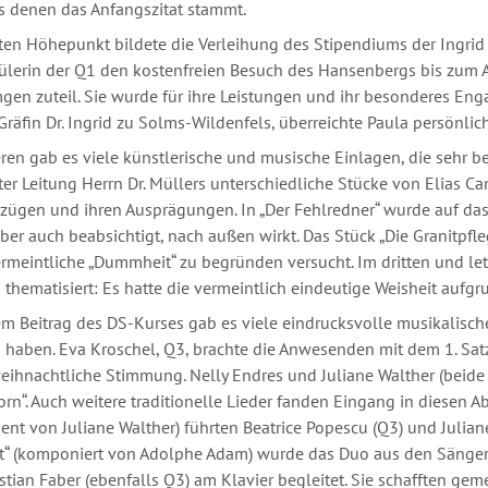
s denen das Anfangszitat stammt.
ten Höhepunkt bildete die Verleihung des Stipendiums der Ingri
ülerin der Q1 den kostenfreien Besuch des Hansenbergs bis zum A
gen zuteil. Sie wurde für ihre Leistungen und ihr besonderes E
 Gräfin Dr. Ingrid zu Solms-Wildenfels, überreichte Paula persönlic
ren gab es viele künstlerische und musische Einlagen, die sehr b
er Leitung Herrn Dr. Müllers unterschiedliche Stücke von Elias Ca
rzügen und ihren Ausprägungen. In „Der Fehlredner“ wurde auf d
aber auch beabsichtigt, nach außen wirkt. Das Stück „Die Granitpf
rmeintliche „Dummheit“ zu begründen versucht. Im dritten und let
 thematisiert: Es hatte die vermeintlich eindeutige Weisheit auf
 Beitrag des DS-Kurses gab es viele eindrucksvolle musikalische
haben. Eva Kroschel, Q3, brachte die Anwesenden mit dem 1. Sat
eihnachtliche Stimmung. Nelly Endres und Juliane Walther (beide 
born“. Auch weitere traditionelle Lieder fanden Eingang in diesen A
nt von Juliane Walther) führten Beatrice Popescu (Q3) und Juliane
ht“ (komponiert von Adolphe Adam) wurde das Duo aus den Sänger
tian Faber (ebenfalls Q3) am Klavier begleitet. Sie schafften ge