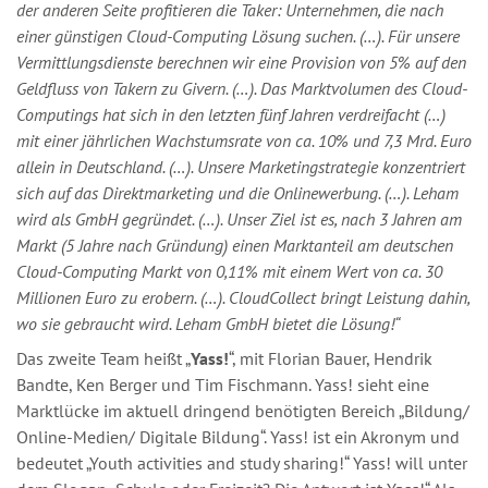
der anderen Seite profitieren die Taker: Unternehmen, die nach
einer günstigen Cloud-Computing Lösung suchen. (…). Für unsere
Vermittlungsdienste berechnen wir eine Provision von 5% auf den
Geldfluss von Takern zu Givern. (…). Das Marktvolumen des Cloud-
Computings hat sich in den letzten fünf Jahren verdreifacht (…)
mit einer jährlichen Wachstumsrate von ca. 10% und 7,3 Mrd. Euro
allein in Deutschland. (…). Unsere Marketingstrategie konzentriert
sich auf das Direktmarketing und die Onlinewerbung. (…). Leham
wird als GmbH gegründet. (…). Unser Ziel ist es, nach 3 Jahren am
Markt (5 Jahre nach Gründung) einen Marktanteil am deutschen
Cloud-Computing Markt von 0,11% mit einem Wert von ca. 30
Millionen Euro zu erobern. (…). CloudCollect bringt Leistung dahin,
wo sie gebraucht wird. Leham GmbH bietet die Lösung!“
Das zweite Team heißt „
Yass!
“, mit Florian Bauer, Hendrik
Bandte, Ken Berger und Tim Fischmann. Yass! sieht eine
Marktlücke im aktuell dringend benötigten Bereich „Bildung/
Online-Medien/ Digitale Bildung“. Yass! ist ein Akronym und
bedeutet „Youth activities and study sharing!“ Yass! will unter