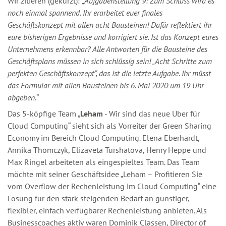
Wir zitieren (gekürzt):
„Aufgabenstellung 9: Zum Schluss wird es
noch einmal spannend. Ihr erarbeitet euer finales
Geschäftskonzept mit allen acht Bausteinen! Dafür reflektiert ihr
eure bisherigen Ergebnisse und korrigiert sie. Ist das Konzept eures
Unternehmens erkennbar? Alle Antworten für die Bausteine des
Geschäftsplans müssen in sich schlüssig sein! „Acht Schritte zum
perfekten Geschäftskonzept“, das ist die letzte Aufgabe. Ihr müsst
das Formular mit allen Bausteinen bis 6. Mai 2020 um 19 Uhr
abgeben.“
Das 5-köpfige Team „
Leham
- Wir sind das neue Uber für
Cloud Computing“ sieht sich als Vorreiter der Green Sharing
Economy im Bereich Cloud Computing. Elena Eberhardt,
Annika Thomczyk, Elizaveta Turshatova, Henry Heppe und
Max Ringel arbeiteten als eingespieltes Team. Das Team
möchte mit seiner Geschäftsidee „Leham – Profitieren Sie
vom Overflow der Rechenleistung im Cloud Computing“ eine
Lösung für den stark steigenden Bedarf an günstiger,
flexibler, einfach verfügbarer Rechenleistung anbieten. Als
Businesscoaches aktiv waren Dominik Classen, Director of