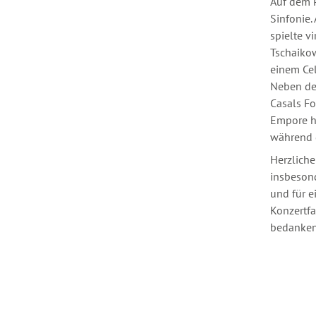
Auf dem P
Sinfonie.
spielte v
Tschaikow
einem Cel
Neben de
Casals Fo
Empore hi
während 
Herzlich
insbesond
und für e
Konzertfa
bedanken,