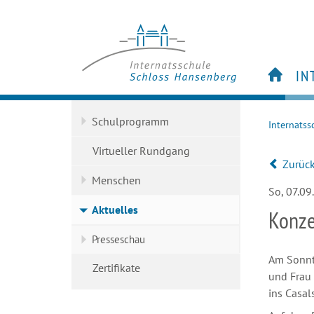
IN
S
Schulprogramm
Internatss
Vi
M
Virtueller Rundgang
Zurüc
Ak
Menschen
Ze
So, 07.09
Aktuelles
Konze
Presseschau
Am Sonnta
Zertifikate
und Frau
ins Casal