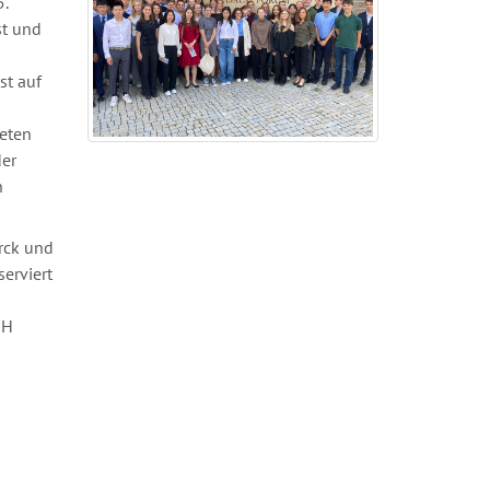
.
st und
st auf
eten
der
n
rck und
erviert
SH