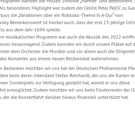
rogramm standen die Mozart Sinfonie „Haffner“ und Beethovens 5
 Als besonderes Highlight war zudem der Cellist Petar Pejčić zu Ga
irtuos die „Variationen über ein Rokkoko-Thema in A-Dur“ von
sky. Bemerkenswert ist hierbei auch, dass der erst 23-jährige Celli
lo aus dem Jahr 1694 spielte.
m musikalischen Programm war auch die Akustik des 2022 eröffn
rums herausragend. Zudem konnten wir durch unsere Plätze auf 
nter dem Orchester die Musiker und vor allem auch die Dirigenti
des Konzertes aus einem neuen Blickwinkel wahrnehmen.
en Bedanken möchten wir uns bei der Deutschen Philharmonie Me
ere beim deren Intendant Stefan Reinhardt, der uns die Karten res
inen Sonderpreis zur Verfügung gestellt hat, womit er uns diese
hrt ermöglichte. Zudem möchten wir uns beim Förderverein der I
 der die Konzertfahrt darüber hinaus finanziell unterstützt hat.