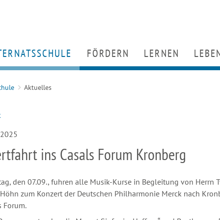
TERNATSSCHULE
HOME
FÖRDERN
LERNEN
LEBE
chulprogramm
Partner
Unterricht
Wohn
chule
Aktuelles
rtueller Rundgang
Engagement für den Hansenberg
Berufs- und Studien
Ernäh
enschen
Förderverein
Arbeitsgemeinschaf
Freize
k
tuelles
Kooperationsuniversitäten
Servicegruppen
Räum
rtifikate
Alumni (Ehemaligenstiftung & Alum
MINT
.2025
rtfahrt ins Casals Forum Kronberg
g, den 07.09., fuhren alle Musik-Kurse in Begleitung von Herrn 
 Höhn zum Konzert der Deutschen Philharmonie Merck nach Kron
s Forum.