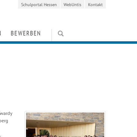
Schulportal Hessen
WebUntis
Kontakt
N
BEWERBEN
en
Kosten / Stipendien
orientierung
rung
Schülerbewerbung
ten und Wettbewerbe
it
Mitarbeiterbewerbung
e
FAQ
niverein)
Twardy
berg