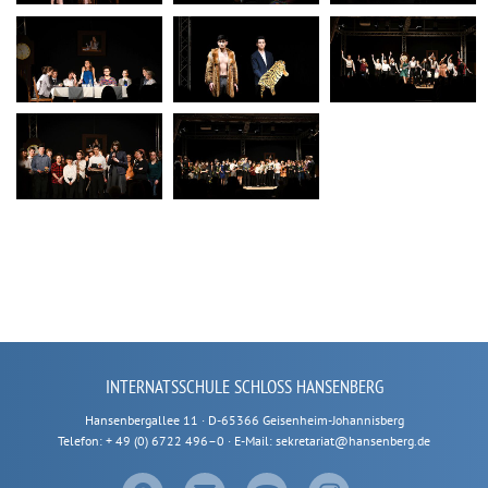
INTERNATSSCHULE SCHLOSS HANSENBERG
Hansenbergallee 11 · D-65366 Geisenheim-Johannisberg
Telefon: + 49 (0) 6722 496–0 · E-Mail: sekretariat@hansenberg.de