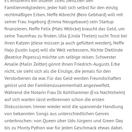
Es entbrennt ein bitterer Streit zwischen den
Familienmitgliedern; jeder hält sich selbst für den einzig
rechtmäßigen Erben. Neffe Albrecht (Bero Gebhard) will mit
seiner Frau Ingeborg (Emma Neugebauer) sein Startup
finanzieren, Neffe Felix (Mats Wöbcke) braucht das Geld, um
seine Traumfrau zu finden. Ulla (Linda Thelen) sucht Trost bei
ihren Katzen (diese müssen ja auch gefüttert werden), Neffe
Hajo (Justin Jupe) will die Welt verbessern, Nichte Dietlinde
(Beatrice Popescu) möchte um selbige reisen. Schwester
Amalie (Malin Zeitter) gönnt ihnen Friedrich-Augusts Erbe
nicht, sie sieht sich als die Einzige, die jemals für den
Verstorbenen da war. Für das Geld werden Freundschaften
gelöst und der Familienzusammenhalt angezweifelt.
Während die Notarin Frau Dr. Kohlhammer (Eva Nachtsheim)
auf sich warten lässt entbrennen schon die ersten
Diskussionen. Immer wieder wird die spannende Handlung
von bekannten Songs aus unterschiedlichen Genres
unterbrochen: von Queen über Udo Jürgens und Green Day
bis zu Monty Python war für jeden Geschmack etwas dabei.