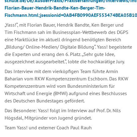
schule.de/DE/AusderPraxis/Praxiserfahrungen/Interviews/Int
Florian-Bauer-Hendrik-Bandte-Ken-Berger-Tim-
Fischmann.html;jsessionid=0AB4FB0990AEF553474BEA05B1
„Yass!“, mit Florian Bauer, Hendrik Bandte, Ken Berger und
Tim Fischmann sah im Businessplan-Wettbewerb des DGPS
eine Marktlücke im aktuell dringend benötigten Bereich
„Bildung/ Online-Medien/ Digitale Bildung“. Yass! begeisterte
die Experten und errang den 6. Platz. „Sehr gute Idee,
ausgezeichnet ausgearbeitet.“, lobte die hochkarätige Jury.
Das Interview mit dem vierköpfigen Team führte Armin
Baharian vom RKW Kompetenzzentrum Eschborn. Das RKW
Kompetenzzentrum wird vom Bundesministerium für
Wirtschaft und Energie (BMWi) aufgrund eines Beschlusses
des Deutschen Bundestages gefördert.
Das Besondere: Yass! folgt im Interview auf Prof. Dr. Nils
Högsdal, Mitgründer von Jugend gründet.
Team Yass! und externer Coach Paul Rauh