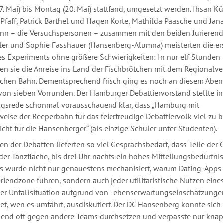
17. Mai) bis Montag (20. Mai) stattfand, umgesetzt werden. Ihsan Kü
 Pfaff, Patrick Barthel und Hagen Korte, Mathilda Paasche und Jan
nn – die Versuchspersonen – zusammen mit den beiden Jurieren
tler und Sophie Fasshauer (Hansenberg-Alumna) meisterten die er
s Experiments ohne größere Schwierigkeiten: In nur elf Stunden
en sie die Anreise ins Land der Fischbrötchen mit dem Regionalve
schen Bahn. Dementsprechend frisch ging es noch an diesem Aben
 von sieben Vorrunden. Der Hamburger Debattiervorstand stellte in
gsrede schonmal vorausschauend klar, dass „Hamburg mit
weise der Reeperbahn für das feierfreudige Debattiervolk viel zu b
nicht für die Hansenberger“ (als einzige Schüler unter Studenten).
n der Debatten lieferten so viel Gesprächsbedarf, dass Teile der
der Tanzfläche, bis drei Uhr nachts ein hohes Mitteilungsbedürfnis
Es wurde nicht nur genauestens mechanisiert, warum Dating-Apps
riendzone führen, sondern auch jeder utilitaristische Nutzen eines
ner Unfallsituation aufgrund von Lebenserwartungseinschätzunge
et, wen es umfährt, ausdiskutiert. Der DC Hansenberg konnte sich
hend oft gegen andere Teams durchsetzen und verpasste nur kna