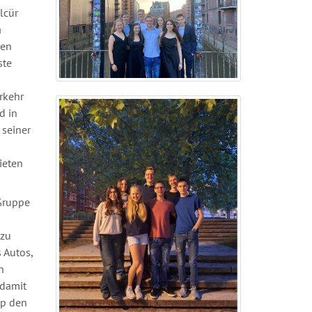
lcür
a
den
ste
rkehr
d in
 seiner
ieten
 Gruppe
 zu
 Autos,
n
 damit
pp den