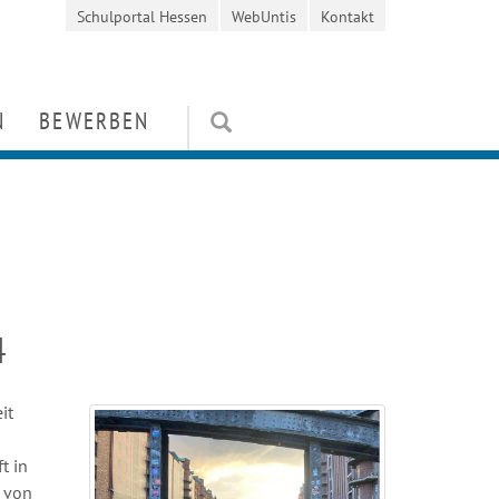
Schulportal Hessen
WebUntis
Kontakt
N
BEWERBEN
en
Kosten / Stipendien
orientierung
rung
Schülerbewerbung
ten und Wettbewerbe
it
Mitarbeiterbewerbung
e
FAQ
niverein)
4
it
t in
s von