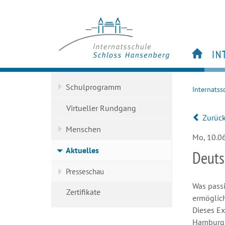
IN
S
Schulprogramm
Internatss
Vi
M
Virtueller Rundgang
Zurüc
Ak
Menschen
Ze
Mo, 10.0
Aktuelles
Deuts
Presseschau
Was pass
Zertifikate
ermöglic
Dieses Ex
Hamburg 2