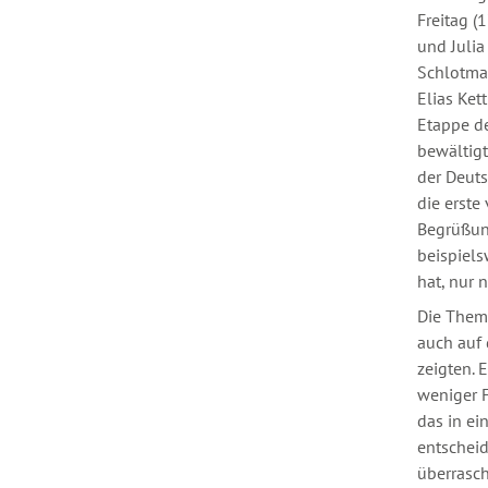
Freitag (
und Julia
Schlotma
Elias Ket
Etappe de
bewältigt
der Deut
die erste
Begrüßun
beispiels
hat, nur 
Die Theme
auch auf 
zeigten. 
weniger F
das in ei
entscheid
überrasc