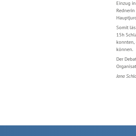
Einzug in
Rednerin 
Hauptjuro
Somit läs
15h Schla
konnten, 
können.
Der Debat
Organisat
Jana Schl