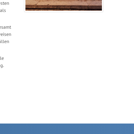
esten
als
gesamt
weisen
üllen
le
g.