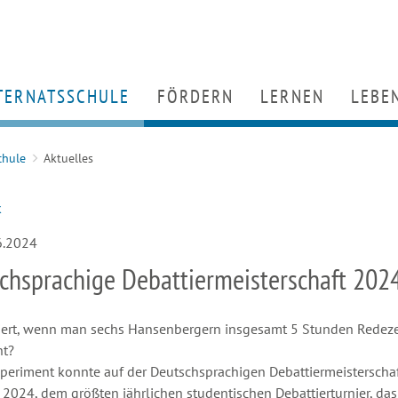
TERNATSSCHULE
HOME
FÖRDERN
LERNEN
LEBE
chulprogramm
Partner
Unterricht
Wohn
chule
Aktuelles
rtueller Rundgang
Engagement für den Hansenberg
Berufs- und Studien
Ernäh
enschen
Förderverein
Arbeitsgemeinschaf
Freize
k
tuelles
Kooperationsuniversitäten
Servicegruppen
Räum
rtifikate
Alumni (Ehemaligenstiftung & Alum
MINT
6.2024
chsprachige Debattiermeisterschaft 202
iert, wenn man sechs Hansenbergern insgesamt 5 Stunden Redeze
ht?
periment konnte auf der Deutschsprachigen Debattiermeisterschaf
024, dem größten jährlichen studentischen Debattierturnier, da