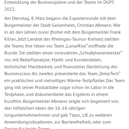
Entwicklung der Businesspläne und der Teams im DGPS
2022.
Am Dienstag, 8. März begann die Expertenrunde mit dem
Bürgermeister der Stadt Geisenheim, Christian Aßmann. Wie
in all den Jahren zuvor (früher mit dem Bürgermeister Frank
Kilian, jetzt Landrat des Rheingau-Taunus-Kreises) stellten
die Teams ihre Ideen vor. Team „LunarRise“ eröffnete die
Runde. Sie stellten einen innovativen „Schlafphasenwecker“
vor, mit Bedarfsanalyse, Markt- und Kundendaten,
technischer Machbarkeit, und finanzieller Darstellung des
Businesscase. Als zweites präsentierte das Team „TempTech“
ein praktisches und vielseitiges Wärme-Testpflaster. Das Team
ging mit seiner Produktidee sogar schon im Labor in die
Testphase, und dokumentierte das Ergebnis in einem
Kurzfilm. Bürgermeister Aßmann zeigte sich begeistert von
den hilfreichen Ideen der 16-18-Jährigen
JungunternehmerInnen und gab Tipps, z.B. zu weiteren
Anwendungssituationen, zur Barrierefreiheit, oder zum
Design für beide Teams.