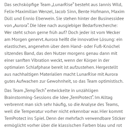
Das sechsköpfige Team „LunarRise“ besteht aus Jannis Wild,
Felix-Maximilian Wenzel, Jacob Sinn, Bente Hofmann, Maxim
Düll und Ennio Eberwein. Sie stehen hinter der Businessidee
von „Aurora“. Die Idee nach ausgiebiger Bedarfsrecherche:
Wer steht schon gerne früh auf? Doch jeder ist vom Wecker
am Morgen genervt. Aurora heißt die innovative Lösung: ein
elastisches, angenehm über dem Hand- oder Fuß-Knöchel
sitzendes Band, das den Nutzer morgens genau dann mit
einer sanften Vibration weckt, wenn der Körper in der
optimalen Schlafphase bereit ist aufzustehen. Hergestellt
aus nachhaltigen Materialien macht LunarRise mit Aurora
gutes Aufwachen zur Gewohnheit, so das Team optimistisch.
Das Team „TempTech“ entwickelte in unzähligen
Brainstorming-Sessions die Idee „TemProtect“. Im Alltag
verbrennt man sich sehr häufig, so die Analyse des Teams,
weil die Temperatur vorher nicht erkennbar war. Hier kommt
TemProtect ins Spiel. Denn der mehrfach verwendbare Sticker
ermöglicht vorher über die klassischen Farben blau und rot