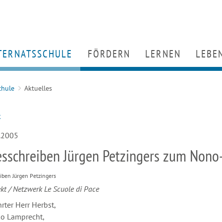
TERNATSSCHULE
HOME
FÖRDERN
LERNEN
LEBE
chulprogramm
Partner
Unterricht
Wohn
chule
Aktuelles
rtueller Rundgang
Engagement für den Hansenberg
Berufs- und Studien
Ernäh
enschen
Förderverein
Arbeitsgemeinschaf
Freize
k
tuelles
Kooperationsuniversitäten
Servicegruppen
Räum
rtifikate
Alumni (Ehemaligenstiftung & Alum
MINT
4.2005
sschreiben Jürgen Petzingers zum Nono-
ben Jürgen Petzingers
kt / Netzwerk Le Scuole di Pace
rter Herr Herbst,
ko Lamprecht,