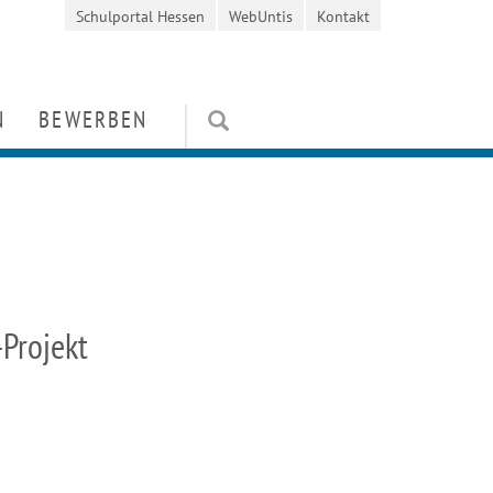
Schulportal Hessen
WebUntis
Kontakt
N
BEWERBEN
en
Kosten / Stipendien
orientierung
rung
Schülerbewerbung
ten und Wettbewerbe
it
Mitarbeiterbewerbung
e
FAQ
niverein)
Projekt