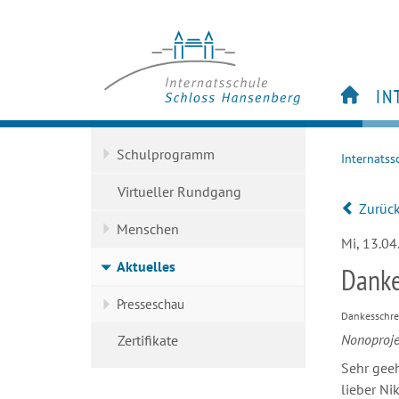
IN
S
Schulprogramm
Internatss
Vi
M
Virtueller Rundgang
Zurüc
Ak
Menschen
Ze
Mi, 13.0
Aktuelles
Danke
Presseschau
Dankesschrei
Nonoproje
Zertifikate
Sehr geeh
lieber Ni