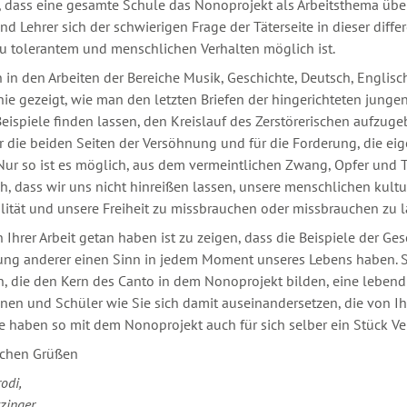
, dass eine gesamte Schule das Nonoprojekt als Arbeitsthema üb
nd Lehrer sich der schwierigen Frage der Täterseite in dieser diff
 tolerantem und menschlichen Verhalten möglich ist.
 in den Arbeiten der Bereiche Musik, Geschichte, Deutsch, Englisc
ie gezeigt, wie man den letzten Briefen der hingerichteten jun
Beispiele finden lassen, den Kreislauf des Zerstörerischen aufzug
r die beiden Seiten der Versöhnung und für die Forderung, die 
Nur so ist es möglich, aus dem vermeintlichen Zwang, Opfer und 
ich, dass wir uns nicht hinreißen lassen, unsere menschlichen kult
ität und unsere Freiheit zu missbrauchen oder missbrauchen zu l
n Ihrer Arbeit getan haben ist zu zeigen, dass die Beispiele der 
ung anderer einen Sinn in jedem Moment unseres Lebens haben. S
 die den Kern des Canto in dem Nonoprojekt bilden, eine lebend
nen und Schüler wie Sie sich damit auseinandersetzen, die von I
ie haben so mit dem Nonoprojekt auch für sich selber ein Stück V
ichen Grüßen
rodi,
zinger