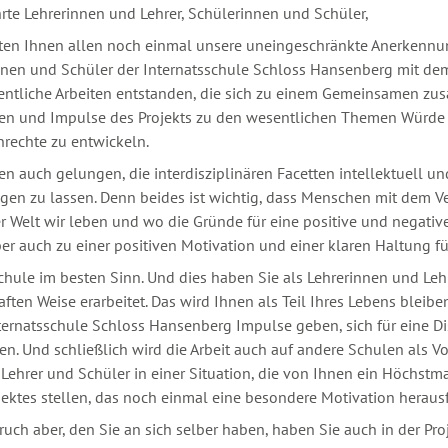
rte Lehrerinnen und Lehrer, Schülerinnen und Schüler,
en Ihnen allen noch einmal unsere uneingeschränkte Anerkennung 
nnen und Schüler der Internatsschule Schloss Hansenberg mit de
ntliche Arbeiten entstanden, die sich zu einem Gemeinsamen zus
nen und Impulse des Projekts zu den wesentlichen Themen Würde
rechte zu entwickeln.
nen auch gelungen, die interdisziplinären Facetten intellektuell 
gen zu lassen. Denn beides ist wichtig, dass Menschen mit dem V
r Welt wir leben und wo die Gründe für eine positive und negati
ber auch zu einer positiven Motivation und einer klaren Haltung f
Schule im besten Sinn. Und dies haben Sie als Lehrerinnen und Leh
aften Weise erarbeitet. Das wird Ihnen als Teil Ihres Lebens ble
ternatsschule Schloss Hansenberg Impulse geben, sich für eine D
en. Und schließlich wird die Arbeit auch auf andere Schulen als Vor
 Lehrer und Schüler in einer Situation, die von Ihnen ein Höchstm
jektes stellen, das noch einmal eine besondere Motivation heraus
uch aber, den Sie an sich selber haben, haben Sie auch in der Pr