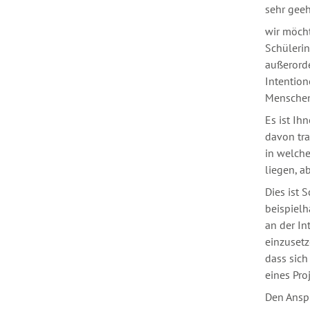
sehr geeh
wir möcht
Schüleri
außerorde
Intentio
Menschen
Es ist Ih
davon tra
in welche
liegen, a
Dies ist 
beispielh
an der In
einzusetz
dass sich
eines Pro
Den Anspr