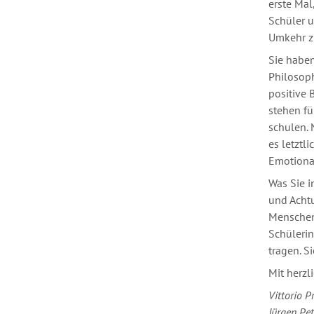
erste Mal
Schüler u
Umkehr zu
Sie haben
Philosoph
positive 
stehen fü
schulen. 
es letztl
Emotional
Was Sie i
und Acht
Menschen,
Schülerin
tragen. S
Mit herzl
Vittorio P
Jürgen Pet