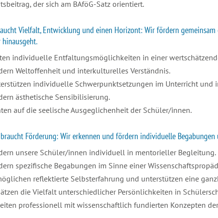
tsbeitrag, der sich am BAföG-Satz orientiert.
aucht Vielfalt, Entwicklung und einen Horizont: Wir fördern gemeinsam ei
 hinausgeht.
eten individuelle Entfaltungsmöglichkeiten in einer wertschätzen
dern Weltoffenheit und interkulturelles Verständnis.
terstützen individuelle Schwerpunktsetzungen im Unterricht und i
dern ästhetische Sensibilisierung.
hten auf die seelische Ausgeglichenheit der Schüler/innen.
braucht Förderung: Wir erkennen und fördern individuelle Begabungen u
dern unsere Schüler/innen individuell in mentorieller Begleitung.
rdern spezifische Begabungen im Sinne einer Wissenschaftspropäd
möglichen reflektierte Selbsterfahrung und unterstützen eine ganz
ätzen die Vielfalt unterschiedlicher Persönlichkeiten in Schülers
beiten professionell mit wissenschaftlich fundierten Konzepten d