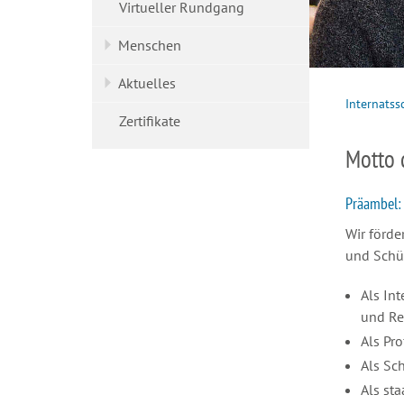
Virtueller Rundgang
Menschen
Aktuelles
Internatss
Zertifikate
Motto 
Präambel:
Wir förde
und Schül
Als In
und Re
Als Pr
Als Sc
Als st