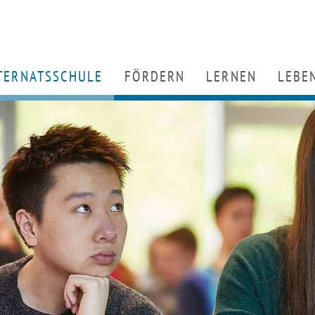
TERNATSSCHULE
HOME
FÖRDERN
LERNEN
LEBE
chulprogramm
Partner
Unterricht
Wohn
rtueller Rundgang
Engagement für den Hansenberg
Berufs- und Studien
Ernäh
enschen
Förderverein
Arbeitsgemeinschaf
Freize
tuelles
Kooperationsuniversitäten
Servicegruppen
Räum
rtifikate
Alumni (Ehemaligenstiftung & Alum
MINT