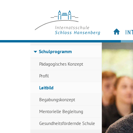
IN
S
Schulprogramm
Vi
M
Pädagogisches Konzept
Ak
Profil
Ze
Leitbild
Begabungskonzept
Mentorielle Begleitung
Gesundheitsfördernde Schule