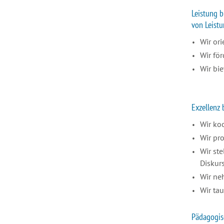
Leistung 
von Leist
Wir or
Wir för
Wir bi
Exzellenz 
Wir ko
Wir pr
Wir st
Diskur
Wir ne
Wir ta
Pädagogisc