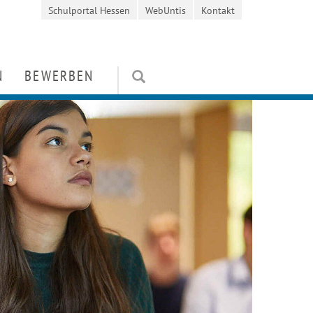
Schulportal Hessen
WebUntis
Kontakt
N
BEWERBEN
en
Kosten / Stipendien
orientierung
rung
Schülerbewerbung
ten und Wettbewerbe
it
Mitarbeiterbewerbung
e
FAQ
niverein)