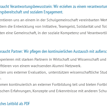
braucht Verantwortungsbewusstsein: Wir erziehen zu einem verantwortu
ungsbereitschaft und sozialem Engagement.
ientieren uns an einem in der Schulgemeinschaft vereinbarten We
dern die Entwicklung von Initiative, Teamgeist, Solidarität und To
eten eine Gemeinschaft, in der soziale Kompetenz und Verantwortli
braucht Partner: Wir pflegen den kontinuierlichen Austausch mit außers
operieren mit starken Partnern in Wirtschaft und Wissenschaft und
ofitieren von einem wachsenden Alumni-Netzwerk.
ellen uns externer Evaluation, unterstützen wissenschaftliche St
s.
hmen kontinuierlich an externer Fortbildung teil und bieten Fort
uschen Erfahrungen, Konzepte und Erkenntnisse mit anderen Schu
hes Leitbild als PDF